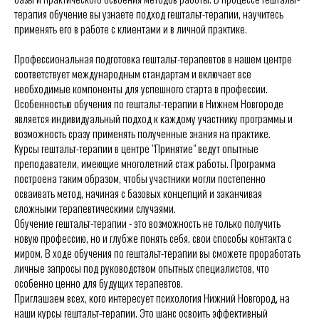
терапия обучение вы узнаете подход гештальт-терапии, научитесь
применять его в работе с клиентами и в личной практике.
Профессиональная подготовка гештальт-терапевтов в нашем центре
соответствует международным стандартам и включает все
необходимые компоненты для успешного старта в профессии.
Особенностью обучения по гештальт-терапии в Нижнем Новгороде
является индивидуальный подход к каждому участнику программы и
возможность сразу применять полученные знания на практике.
Курсы гештальт-терапии в центре "Принятие" ведут опытные
преподаватели, имеющие многолетний стаж работы. Программа
построена таким образом, чтобы участники могли постепенно
осваивать метод, начиная с базовых концепций и заканчивая
сложными терапевтическими случаями.
Обучение гештальт-терапии - это возможность не только получить
новую профессию, но и глубже понять себя, свои способы контакта с
миром. В ходе обучения по гештальт-терапии вы сможете проработать
личные запросы под руководством опытных специалистов, что
особенно ценно для будущих терапевтов.
Приглашаем всех, кого интересует психология Нижний Новгород, на
наши курсы гештальт-терапии. Это шанс освоить эффективный