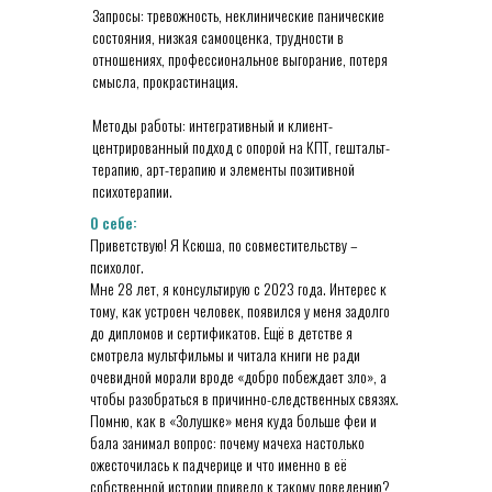
Запросы: тревожность, неклинические панические
состояния, низкая самооценка, трудности в
отношениях, профессиональное выгорание, потеря
смысла, прокрастинация.
Методы работы: интегративный и клиент-
центрированный подход с опорой на КПТ, гештальт-
терапию, арт-терапию и элементы позитивной
психотерапии.
О себе:
Приветствую! Я Ксюша, по совместительству –
психолог.
Мне 28 лет, я консультирую с 2023 года. Интерес к
тому, как устроен человек, появился у меня задолго
до дипломов и сертификатов. Ещё в детстве я
смотрела мультфильмы и читала книги не ради
очевидной морали вроде «добро побеждает зло», а
чтобы разобраться в причинно-следственных связях.
Помню, как в «Золушке» меня куда больше феи и
бала занимал вопрос: почему мачеха настолько
ожесточилась к падчерице и что именно в её
собственной истории привело к такому поведению?