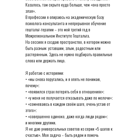
Казалось, там скрыто куда больше, чем «она просто
злая».
В профессии я опираюсь на академическую базу
психолога-консультанта и непрерывное обучение
гештальт-терапии – это мой третий год в
Межрегиональном Институте Гештальта.
На сессиях я создаю пространство, в котором можно
быть разным: уставшим, злым, радостным или
растерянным. Здесь не нужно подбирать правильные
слова или держать лицо.
Я работаю с историями:
• «мы снова поругались, и я опять не понимаю,
почему»;
• «появился страх потерять себя в отношениях»;
• «у меня не получается отказывать даже по мелочи»;
• «сомневаюсь в каждом своём шаге, очень устаю от
этого»;
• «совершенно одиноко, даже когда люди рядом»;
и многими другими.
Я не даю универсальных советов из серии «5 шагов к
счастью». Моя задача – быть рядом и помочь